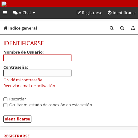
PeruVoley.com
mChat
Registrarse
Identificarse
B
B
Índice general
u
u
IDENTIFICARSE
s
s
Nombre de Usuario:
c
c
a
a
Contraseña:
r
r
Olvidé mi contraseña
Reenviar email de activación
Recordar
Ocultar mi estado de conexión en esta sesión
REGISTRARSE