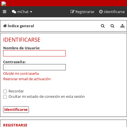
PeruVoley.com
mChat
Registrarse
Identificarse
B
B
Índice general
u
u
IDENTIFICARSE
s
s
Nombre de Usuario:
c
c
a
a
Contraseña:
r
r
Olvidé mi contraseña
Reenviar email de activación
Recordar
Ocultar mi estado de conexión en esta sesión
REGISTRARSE