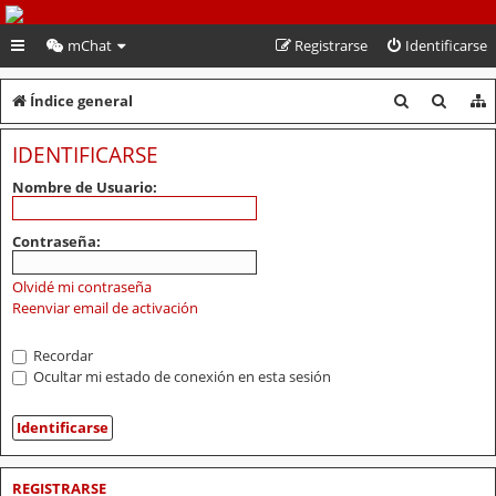
PeruVoley.com
mChat
Registrarse
Identificarse
B
B
Índice general
u
u
IDENTIFICARSE
s
s
Nombre de Usuario:
c
c
a
a
Contraseña:
r
r
Olvidé mi contraseña
Reenviar email de activación
Recordar
Ocultar mi estado de conexión en esta sesión
REGISTRARSE