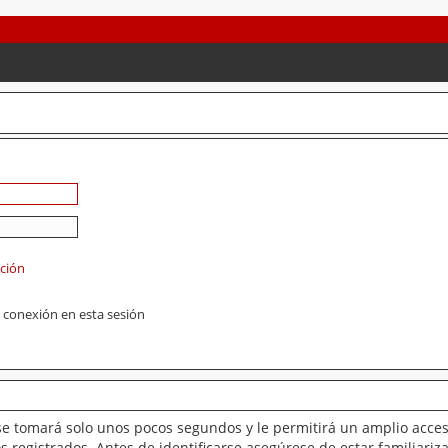
ación
 conexión en esta sesión
se tomará solo unos pocos segundos y le permitirá un amplio acces
 registrados. Antes de identificarse asegúrese de estar familiariz