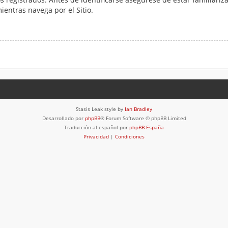
mientras navega por el Sitio.
Stasis Leak style by
Ian Bradley
Desarrollado por
phpBB
® Forum Software © phpBB Limited
Traducción al español por
phpBB España
Privacidad
|
Condiciones