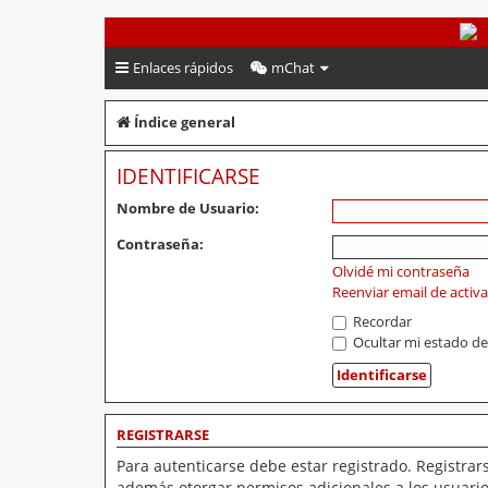
PeruVoley.com
Enlaces rápidos
mChat
Índice general
IDENTIFICARSE
Nombre de Usuario:
Contraseña:
Olvidé mi contraseña
Reenviar email de activ
Recordar
Ocultar mi estado de
REGISTRARSE
Para autenticarse debe estar registrado. Registrar
además otorgar permisos adicionales a los usuarios