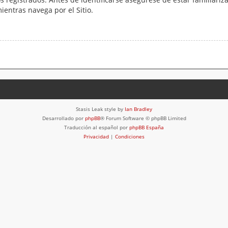
mientras navega por el Sitio.
Stasis Leak style by
Ian Bradley
Desarrollado por
phpBB
® Forum Software © phpBB Limited
Traducción al español por
phpBB España
Privacidad
|
Condiciones