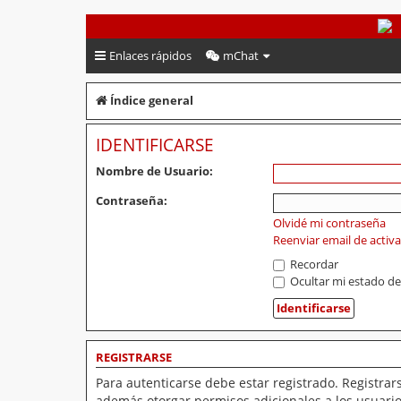
PeruVoley.com
Enlaces rápidos
mChat
Índice general
IDENTIFICARSE
Nombre de Usuario:
Contraseña:
Olvidé mi contraseña
Reenviar email de activ
Recordar
Ocultar mi estado de
REGISTRARSE
Para autenticarse debe estar registrado. Registrar
además otorgar permisos adicionales a los usuarios