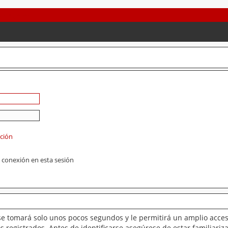
ación
 conexión en esta sesión
se tomará solo unos pocos segundos y le permitirá un amplio acces
 registrados. Antes de identificarse asegúrese de estar familiariz