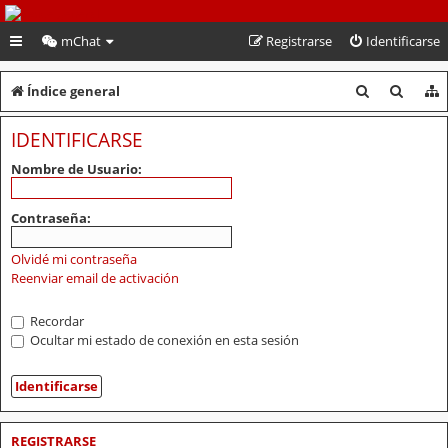
PeruVoley.com
mChat
Registrarse
Identificarse
B
B
Índice general
u
u
IDENTIFICARSE
s
s
Nombre de Usuario:
c
c
a
a
Contraseña:
r
r
Olvidé mi contraseña
Reenviar email de activación
Recordar
Ocultar mi estado de conexión en esta sesión
REGISTRARSE