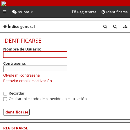
PeruVoley.com
mChat
Registrarse
Identificarse
B
B
Índice general
u
u
IDENTIFICARSE
s
s
Nombre de Usuario:
c
c
a
a
Contraseña:
r
r
Olvidé mi contraseña
Reenviar email de activación
Recordar
Ocultar mi estado de conexión en esta sesión
REGISTRARSE