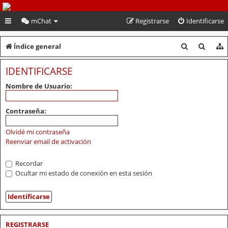
PeruVoley.com
mChat
Registrarse
Identificarse
B
B
Índice general
u
u
IDENTIFICARSE
s
s
Nombre de Usuario:
c
c
a
a
Contraseña:
r
r
Olvidé mi contraseña
Reenviar email de activación
Recordar
Ocultar mi estado de conexión en esta sesión
REGISTRARSE