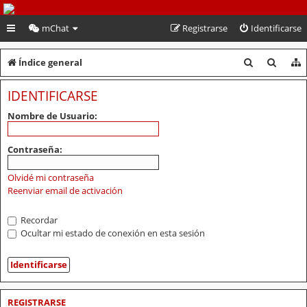
PeruVoley.com
mChat
Registrarse
Identificarse
B
B
Índice general
u
u
IDENTIFICARSE
s
s
Nombre de Usuario:
c
c
a
a
Contraseña:
r
r
Olvidé mi contraseña
Reenviar email de activación
Recordar
Ocultar mi estado de conexión en esta sesión
REGISTRARSE