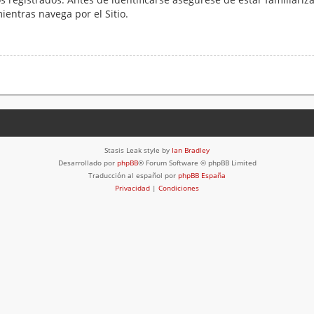
mientras navega por el Sitio.
Stasis Leak style by
Ian Bradley
Desarrollado por
phpBB
® Forum Software © phpBB Limited
Traducción al español por
phpBB España
Privacidad
|
Condiciones