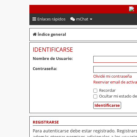
PeruVoley.com
Enlaces rápidos
mChat
Índice general
IDENTIFICARSE
Nombre de Usuario:
Contraseña:
Olvidé mi contraseña
Reenviar email de activ
Recordar
Ocultar mi estado de
REGISTRARSE
Para autenticarse debe estar registrado. Registrar
además otorgar permisos adicionales a los usuarios