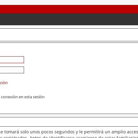
ación
 conexión en esta sesión
se tomará solo unos pocos segundos y le permitirá un amplio acces
 registrados. Antes de identificarse asegúrese de estar familiariz