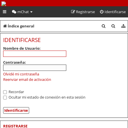
PeruVoley.com
mChat
Registrarse
Identificarse
B
B
Índice general
u
u
IDENTIFICARSE
s
s
Nombre de Usuario:
c
c
a
a
Contraseña:
r
r
Olvidé mi contraseña
Reenviar email de activación
Recordar
Ocultar mi estado de conexión en esta sesión
REGISTRARSE