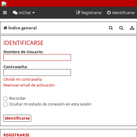
PeruVoley.com
mChat
Registrarse
Identificarse
B
B
Índice general
u
u
IDENTIFICARSE
s
s
Nombre de Usuario:
c
c
a
a
Contraseña:
r
r
Olvidé mi contraseña
Reenviar email de activación
Recordar
Ocultar mi estado de conexión en esta sesión
REGISTRARSE