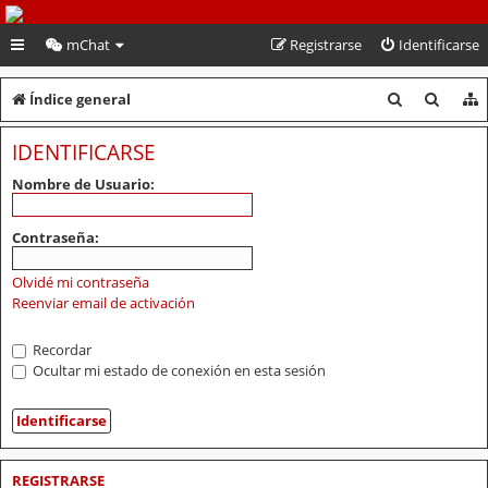
PeruVoley.com
mChat
Registrarse
Identificarse
B
B
Índice general
u
u
IDENTIFICARSE
s
s
Nombre de Usuario:
c
c
a
a
Contraseña:
r
r
Olvidé mi contraseña
Reenviar email de activación
Recordar
Ocultar mi estado de conexión en esta sesión
REGISTRARSE