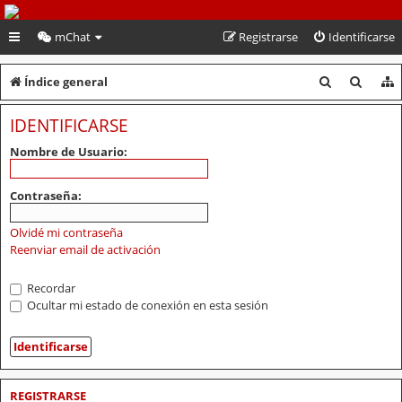
PeruVoley.com
mChat
Registrarse
Identificarse
B
B
Índice general
u
u
IDENTIFICARSE
s
s
Nombre de Usuario:
c
c
a
a
Contraseña:
r
r
Olvidé mi contraseña
Reenviar email de activación
Recordar
Ocultar mi estado de conexión en esta sesión
REGISTRARSE