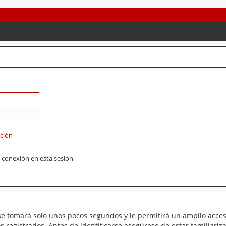
ación
 conexión en esta sesión
se tomará solo unos pocos segundos y le permitirá un amplio acces
 registrados. Antes de identificarse asegúrese de estar familiariz