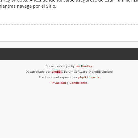
mientras navega por el Sitio.
Stasis Leak style by
Ian Bradley
Desarrollado por
phpBB
® Forum Software © phpBB Limited
Traducción al español por
phpBB España
Privacidad
|
Condiciones