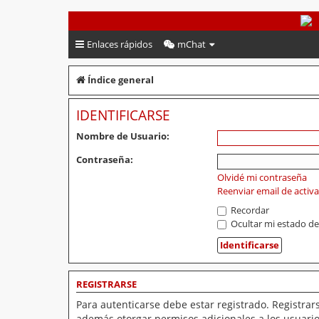
PeruVoley.com
Enlaces rápidos
mChat
Índice general
IDENTIFICARSE
Nombre de Usuario:
Contraseña:
Olvidé mi contraseña
Reenviar email de activ
Recordar
Ocultar mi estado de
REGISTRARSE
Para autenticarse debe estar registrado. Registrar
además otorgar permisos adicionales a los usuarios