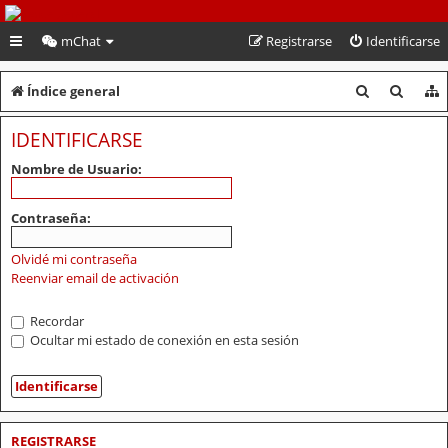
PeruVoley.com
mChat
Registrarse
Identificarse
B
B
Índice general
u
u
IDENTIFICARSE
s
s
Nombre de Usuario:
c
c
a
a
Contraseña:
r
r
Olvidé mi contraseña
Reenviar email de activación
Recordar
Ocultar mi estado de conexión en esta sesión
REGISTRARSE