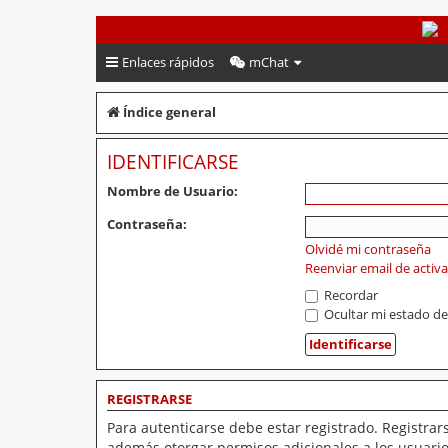
PeruVoley.com
Enlaces rápidos
mChat
Índice general
IDENTIFICARSE
Nombre de Usuario:
Contraseña:
Olvidé mi contraseña
Reenviar email de activ
Recordar
Ocultar mi estado de
REGISTRARSE
Para autenticarse debe estar registrado. Registrar
además otorgar permisos adicionales a los usuarios