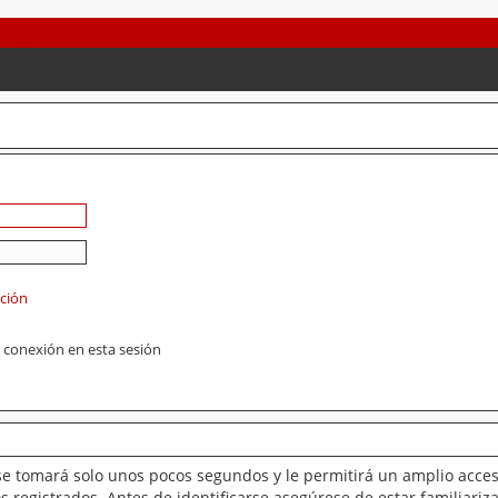
ación
 conexión en esta sesión
se tomará solo unos pocos segundos y le permitirá un amplio acces
 registrados. Antes de identificarse asegúrese de estar familiariz