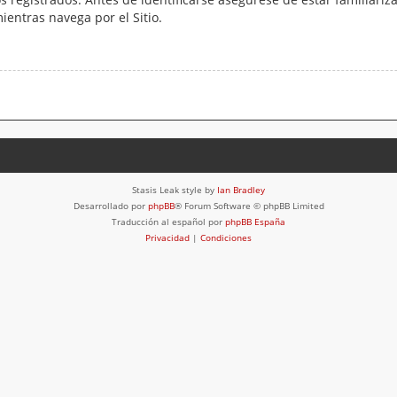
mientras navega por el Sitio.
Stasis Leak style by
Ian Bradley
Desarrollado por
phpBB
® Forum Software © phpBB Limited
Traducción al español por
phpBB España
Privacidad
|
Condiciones