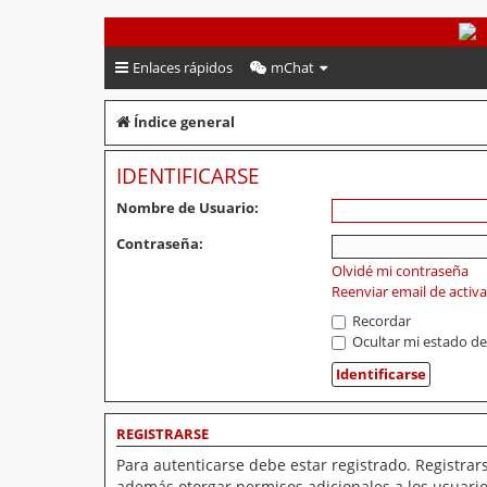
PeruVoley.com
Enlaces rápidos
mChat
Índice general
IDENTIFICARSE
Nombre de Usuario:
Contraseña:
Olvidé mi contraseña
Reenviar email de activ
Recordar
Ocultar mi estado de
REGISTRARSE
Para autenticarse debe estar registrado. Registrar
además otorgar permisos adicionales a los usuarios