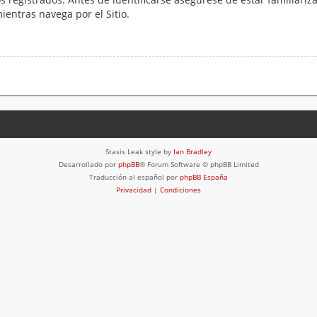
mientras navega por el Sitio.
Stasis Leak style by
Ian Bradley
Desarrollado por
phpBB
® Forum Software © phpBB Limited
Traducción al español por
phpBB España
Privacidad
|
Condiciones