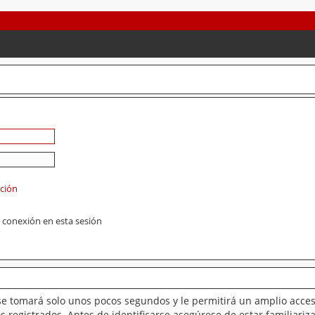
ación
 conexión en esta sesión
se tomará solo unos pocos segundos y le permitirá un amplio acces
 registrados. Antes de identificarse asegúrese de estar familiariz