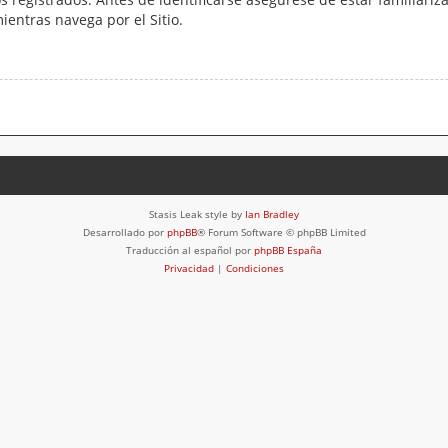
mientras navega por el Sitio.
Stasis Leak style by
Ian Bradley
Desarrollado por
phpBB
® Forum Software © phpBB Limited
Traducción al español por
phpBB España
Privacidad
|
Condiciones