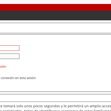
ación
 conexión en esta sesión
se tomará solo unos pocos segundos y le permitirá un amplio acces
 registrados. Antes de identificarse asegúrese de estar familiariz