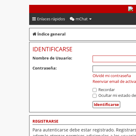
PeruVoley.com
Enlaces rápidos
mChat
Índice general
IDENTIFICARSE
Nombre de Usuario:
Contraseña:
Olvidé mi contraseña
Reenviar email de activ
Recordar
Ocultar mi estado de
REGISTRARSE
Para autenticarse debe estar registrado. Registrar
además otorgar permisos adicionales a los usuarios