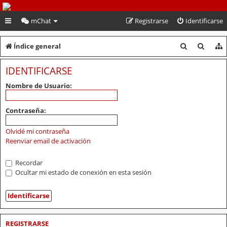
PeruVoley.com
mChat
Registrarse
Identificarse
B
B
Índice general
u
u
IDENTIFICARSE
s
s
Nombre de Usuario:
c
c
a
a
Contraseña:
r
r
Olvidé mi contraseña
Reenviar email de activación
Recordar
Ocultar mi estado de conexión en esta sesión
REGISTRARSE