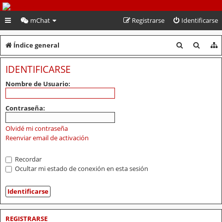
PeruVoley.com
mChat
Registrarse
Identificarse
B
B
Índice general
u
u
IDENTIFICARSE
s
s
Nombre de Usuario:
c
c
a
a
Contraseña:
r
r
Olvidé mi contraseña
Reenviar email de activación
Recordar
Ocultar mi estado de conexión en esta sesión
REGISTRARSE