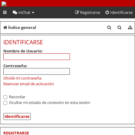
PeruVoley.com
mChat
Registrarse
Identificarse
B
B
Índice general
u
u
IDENTIFICARSE
s
s
Nombre de Usuario:
c
c
a
a
Contraseña:
r
r
Olvidé mi contraseña
Reenviar email de activación
Recordar
Ocultar mi estado de conexión en esta sesión
REGISTRARSE