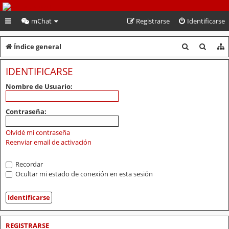
PeruVoley.com
mChat
Registrarse
Identificarse
B
B
Índice general
u
u
IDENTIFICARSE
s
s
Nombre de Usuario:
c
c
a
a
Contraseña:
r
r
Olvidé mi contraseña
Reenviar email de activación
Recordar
Ocultar mi estado de conexión en esta sesión
REGISTRARSE