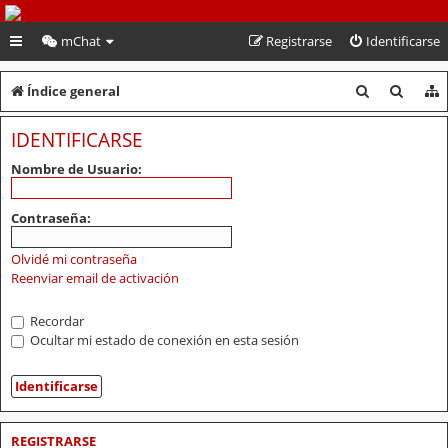
PeruVoley.com
mChat
Registrarse
Identificarse
B
B
Índice general
u
u
IDENTIFICARSE
s
s
Nombre de Usuario:
c
c
a
a
Contraseña:
r
r
Olvidé mi contraseña
Reenviar email de activación
Recordar
Ocultar mi estado de conexión en esta sesión
REGISTRARSE