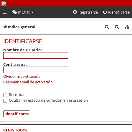
PeruVoley.com
mChat
Registrarse
Identificarse
B
B
Índice general
u
u
IDENTIFICARSE
s
s
Nombre de Usuario:
c
c
a
a
Contraseña:
r
r
Olvidé mi contraseña
Reenviar email de activación
Recordar
Ocultar mi estado de conexión en esta sesión
REGISTRARSE