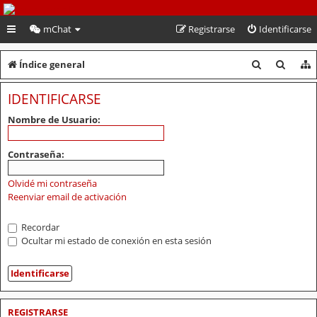
PeruVoley.com
mChat
Registrarse
Identificarse
B
B
Índice general
u
u
IDENTIFICARSE
s
s
Nombre de Usuario:
c
c
a
a
Contraseña:
r
r
Olvidé mi contraseña
Reenviar email de activación
Recordar
Ocultar mi estado de conexión en esta sesión
REGISTRARSE