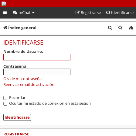
PeruVoley.com
mChat
Registrarse
Identificarse
B
B
Índice general
u
u
IDENTIFICARSE
s
s
Nombre de Usuario:
c
c
a
a
Contraseña:
r
r
Olvidé mi contraseña
Reenviar email de activación
Recordar
Ocultar mi estado de conexión en esta sesión
REGISTRARSE