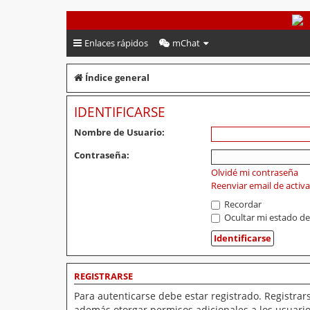
PeruVoley.com
Enlaces rápidos
mChat
Índice general
IDENTIFICARSE
Nombre de Usuario:
Contraseña:
Olvidé mi contraseña
Reenviar email de activ
Recordar
Ocultar mi estado de
REGISTRARSE
Para autenticarse debe estar registrado. Registrar
además otorgar permisos adicionales a los usuarios