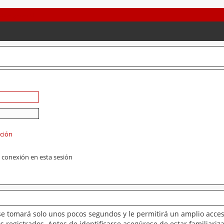
ación
 conexión en esta sesión
se tomará solo unos pocos segundos y le permitirá un amplio acces
 registrados. Antes de identificarse asegúrese de estar familiariz