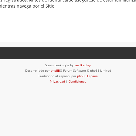
mientras navega por el Sitio.
Stasis Leak style by
Ian Bradley
Desarrollado por
phpBB
® Forum Software © phpBB Limited
Traducción al español por
phpBB España
Privacidad
|
Condiciones