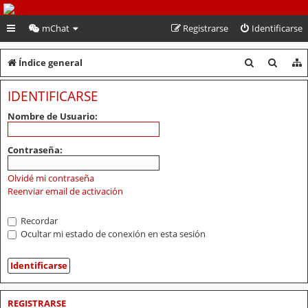
PeruVoley.com
mChat
Registrarse
Identificarse
B
B
Índice general
u
u
IDENTIFICARSE
s
s
Nombre de Usuario:
c
c
a
a
Contraseña:
r
r
Olvidé mi contraseña
Reenviar email de activación
Recordar
Ocultar mi estado de conexión en esta sesión
REGISTRARSE