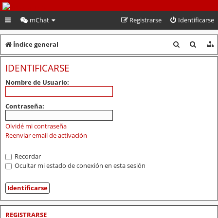
PeruVoley.com
mChat
Registrarse
Identificarse
B
B
Índice general
u
u
IDENTIFICARSE
s
s
Nombre de Usuario:
c
c
a
a
Contraseña:
r
r
Olvidé mi contraseña
Reenviar email de activación
Recordar
Ocultar mi estado de conexión en esta sesión
REGISTRARSE