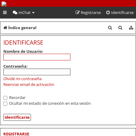
PeruVoley.com
mChat
Registrarse
Identificarse
B
B
Índice general
u
u
IDENTIFICARSE
s
s
Nombre de Usuario:
c
c
a
a
Contraseña:
r
r
Olvidé mi contraseña
Reenviar email de activación
Recordar
Ocultar mi estado de conexión en esta sesión
REGISTRARSE