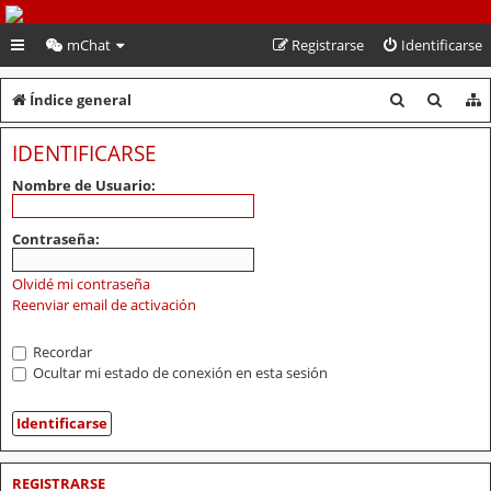
PeruVoley.com
mChat
Registrarse
Identificarse
B
B
Índice general
u
u
IDENTIFICARSE
s
s
Nombre de Usuario:
c
c
a
a
Contraseña:
r
r
Olvidé mi contraseña
Reenviar email de activación
Recordar
Ocultar mi estado de conexión en esta sesión
REGISTRARSE