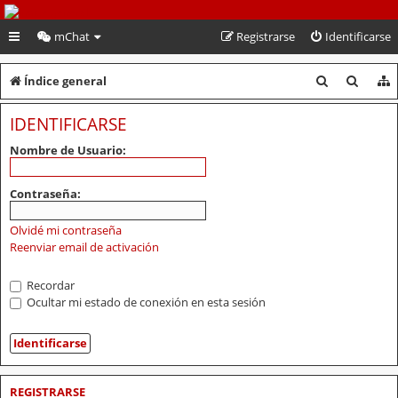
PeruVoley.com
mChat
Registrarse
Identificarse
B
B
Índice general
u
u
IDENTIFICARSE
s
s
Nombre de Usuario:
c
c
a
a
Contraseña:
r
r
Olvidé mi contraseña
Reenviar email de activación
Recordar
Ocultar mi estado de conexión en esta sesión
REGISTRARSE