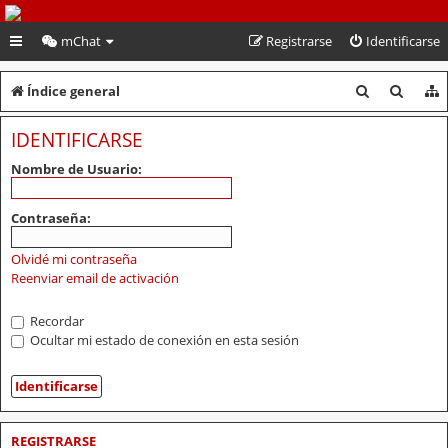
PeruVoley.com
mChat
Registrarse
Identificarse
B
B
Índice general
u
u
IDENTIFICARSE
s
s
Nombre de Usuario:
c
c
a
a
Contraseña:
r
r
Olvidé mi contraseña
Reenviar email de activación
Recordar
Ocultar mi estado de conexión en esta sesión
REGISTRARSE