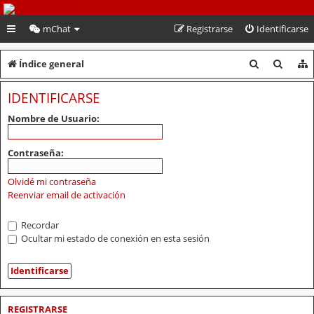
PeruVoley.com
mChat
Registrarse
Identificarse
B
B
Índice general
u
u
IDENTIFICARSE
s
s
Nombre de Usuario:
c
c
a
a
Contraseña:
r
r
Olvidé mi contraseña
Reenviar email de activación
Recordar
Ocultar mi estado de conexión en esta sesión
REGISTRARSE