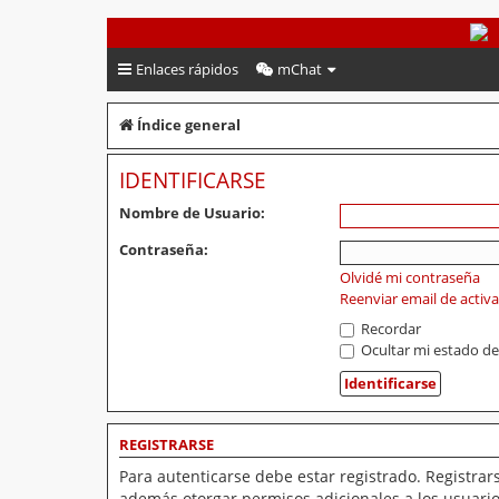
PeruVoley.com
Enlaces rápidos
mChat
Índice general
IDENTIFICARSE
Nombre de Usuario:
Contraseña:
Olvidé mi contraseña
Reenviar email de activ
Recordar
Ocultar mi estado de
REGISTRARSE
Para autenticarse debe estar registrado. Registrar
además otorgar permisos adicionales a los usuarios