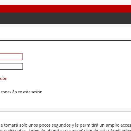
ación
 conexión en esta sesión
se tomará solo unos pocos segundos y le permitirá un amplio acces
 registrados. Antes de identificarse asegúrese de estar familiariz