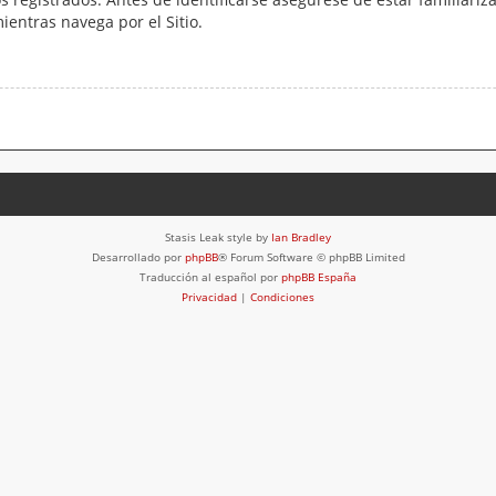
mientras navega por el Sitio.
Stasis Leak style by
Ian Bradley
Desarrollado por
phpBB
® Forum Software © phpBB Limited
Traducción al español por
phpBB España
Privacidad
|
Condiciones