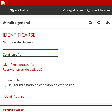
PeruVoley.com
mChat
Registrarse
Identificarse
B
B
Índice general
u
u
IDENTIFICARSE
s
s
Nombre de Usuario:
c
c
a
a
Contraseña:
r
r
Olvidé mi contraseña
Reenviar email de activación
Recordar
Ocultar mi estado de conexión en esta sesión
REGISTRARSE