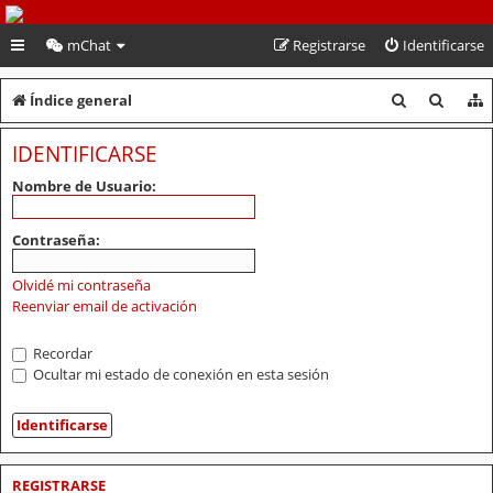
PeruVoley.com
mChat
Registrarse
Identificarse
B
B
Índice general
u
u
IDENTIFICARSE
s
s
Nombre de Usuario:
c
c
a
a
Contraseña:
r
r
Olvidé mi contraseña
Reenviar email de activación
Recordar
Ocultar mi estado de conexión en esta sesión
REGISTRARSE