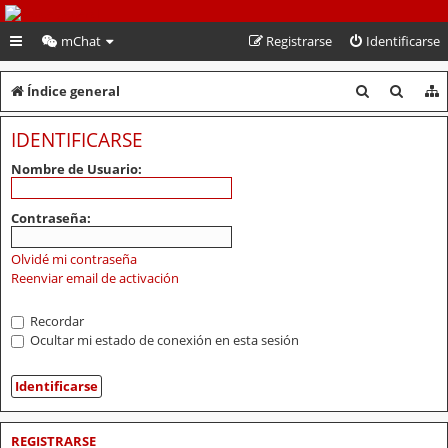
PeruVoley.com
mChat
Registrarse
Identificarse
B
B
Índice general
u
u
IDENTIFICARSE
s
s
Nombre de Usuario:
c
c
a
a
Contraseña:
r
r
Olvidé mi contraseña
Reenviar email de activación
Recordar
Ocultar mi estado de conexión en esta sesión
REGISTRARSE