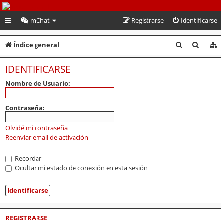
PeruVoley.com
mChat
Registrarse
Identificarse
B
B
Índice general
u
u
IDENTIFICARSE
s
s
Nombre de Usuario:
c
c
a
a
Contraseña:
r
r
Olvidé mi contraseña
Reenviar email de activación
Recordar
Ocultar mi estado de conexión en esta sesión
REGISTRARSE