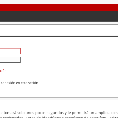
ación
 conexión en esta sesión
se tomará solo unos pocos segundos y le permitirá un amplio acces
 registrados. Antes de identificarse asegúrese de estar familiariz