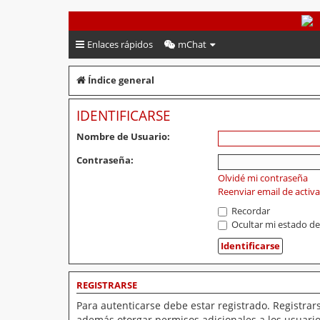
PeruVoley.com
Enlaces rápidos
mChat
Índice general
IDENTIFICARSE
Nombre de Usuario:
Contraseña:
Olvidé mi contraseña
Reenviar email de activ
Recordar
Ocultar mi estado de
REGISTRARSE
Para autenticarse debe estar registrado. Registrar
además otorgar permisos adicionales a los usuarios