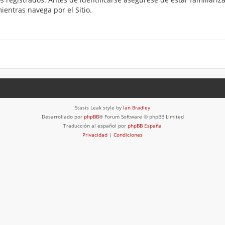
mientras navega por el Sitio.
Stasis Leak style by
Ian Bradley
Desarrollado por
phpBB
® Forum Software © phpBB Limited
Traducción al español por
phpBB España
Privacidad
|
Condiciones