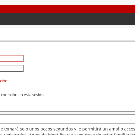
ación
 conexión en esta sesión
se tomará solo unos pocos segundos y le permitirá un amplio acces
 registrados. Antes de identificarse asegúrese de estar familiariz