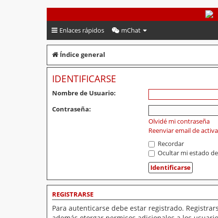
PeruVoley.com
Enlaces rápidos
mChat
Índice general
IDENTIFICARSE
Nombre de Usuario:
Contraseña:
Olvidé mi contraseña
Reenviar email de activ
Recordar
Ocultar mi estado de
REGISTRARSE
Para autenticarse debe estar registrado. Registrar
además otorgar permisos adicionales a los usuarios