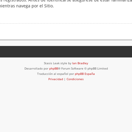
mientras navega por el Sitio.
Stasis Leak style by
Ian Bradley
Desarrollado por
phpBB
® Forum Software © phpBB Limited
Traducción al español por
phpBB España
Privacidad
|
Condiciones