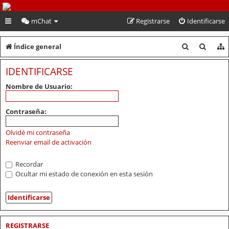
PeruVoley.com
mChat
Registrarse
Identificarse
B
B
Índice general
u
u
IDENTIFICARSE
s
s
Nombre de Usuario:
c
c
a
a
Contraseña:
r
r
Olvidé mi contraseña
Reenviar email de activación
Recordar
Ocultar mi estado de conexión en esta sesión
REGISTRARSE