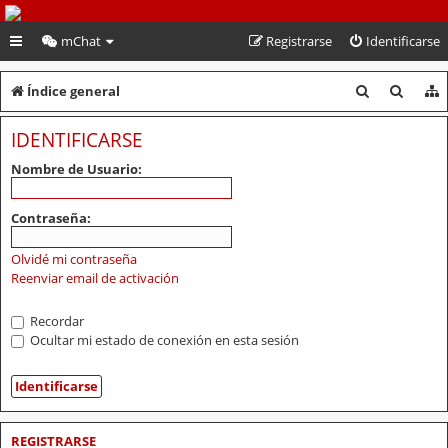
PeruVoley.com
mChat
Registrarse
Identificarse
B
B
Índice general
u
u
IDENTIFICARSE
s
s
Nombre de Usuario:
c
c
a
a
Contraseña:
r
r
Olvidé mi contraseña
Reenviar email de activación
Recordar
Ocultar mi estado de conexión en esta sesión
REGISTRARSE