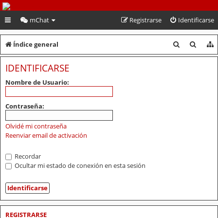
PeruVoley.com
mChat
Registrarse
Identificarse
B
B
Índice general
u
u
IDENTIFICARSE
s
s
Nombre de Usuario:
c
c
a
a
Contraseña:
r
r
Olvidé mi contraseña
Reenviar email de activación
Recordar
Ocultar mi estado de conexión en esta sesión
REGISTRARSE